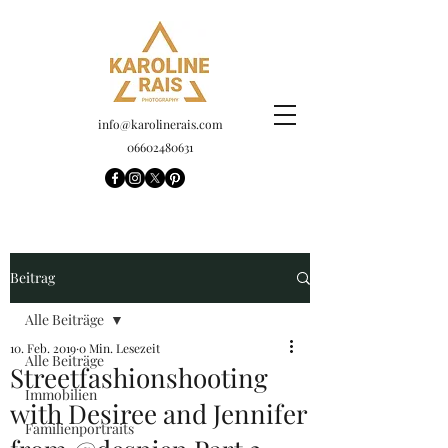
info@karolinerais.com
06602480631
Beitrag
Alle Beiträge
10. Feb. 2019
0 Min. Lesezeit
Alle Beiträge
Streetfashionshooting
Immobilien
with Desiree and Jennifer
Familienportraits